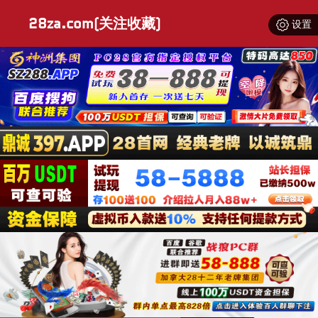
28za.com(关注收藏)
设置