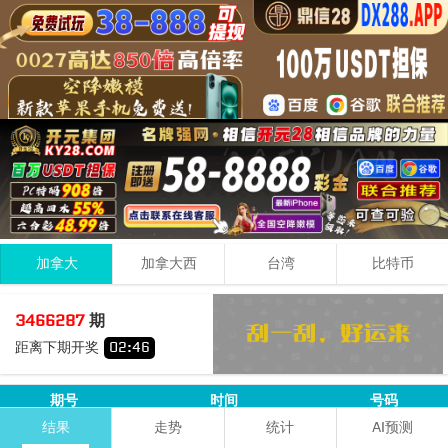
加拿大
加拿大西
台湾
比特币
5
3
5
13
3466287
期
+
+
=
距离下期开奖
02
:
45
小
单
期号
时间
号码
结果
走势
统计
AI预测
2+7+4=
13
3466286
08-06 22:03:30